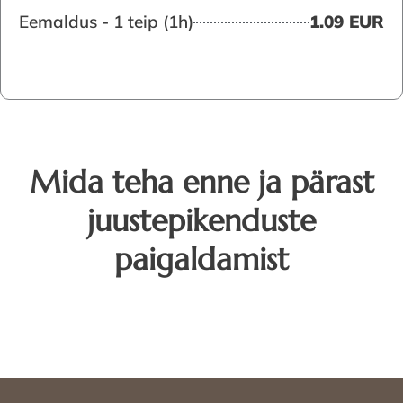
Eemaldus - 1 teip (1h)
1.09 EUR
Mida teha enne ja pärast
juustepikenduste
paigaldamist