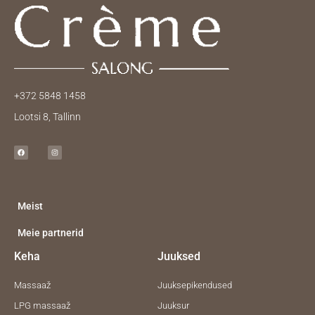
+372 5848 1458
Lootsi 8, Tallinn
F
I
a
n
c
s
e
t
b
a
o
g
o
r
k
a
m
Meist
Meie partnerid
Keha
Juuksed
Massaaž
Juuksepikendused
LPG massaaž
Juuksur