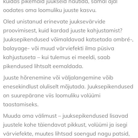
kuidas pikemaid juukseid nautida, samal ajal
oodates oma loomuliku juuste kasvu.
Oled
unistanud
erinevate
juuksevärvide
proovimisest
,
kuid
kardad
juuste
kahjustamist
?
Juuksepikendused
võimaldavad
katsetada
ombré-,
balayage-
või
muud
värviefekti
ilma
püsiva
kahjustuseta
–
kui
tulemus
ei
meeldi
,
saab
pikendused
lihtsalt
eemaldada
.
Juuste hõrenemine või väljalangemine võib
enesekindlust oluliselt mõjutada. Juuksepikendused
on suurepärane viis loomuliku volüümi
taastamiseks.
Muuda oma välimust – juuksepikendused lisavad
juustele kohe täiendavat pikkust, volüümi ja isegi
värviefekte, muutes lihtsad soengud nagu patsid,