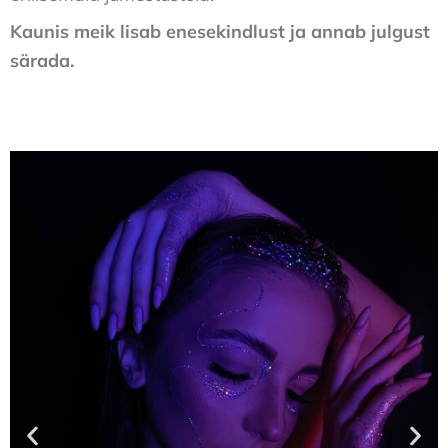
Kaunis meik lisab enesekindlust ja annab julgust
särada.