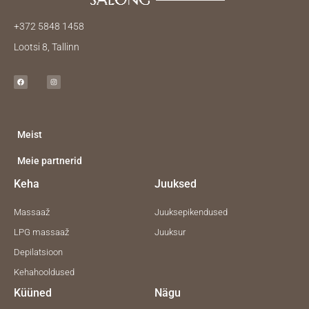
+372 5848 1458
Lootsi 8, Tallinn
F
I
a
n
c
s
e
t
b
a
o
g
o
r
k
a
m
Meist
Meie partnerid
Keha
Juuksed
Massaaž
Juuksepikendused
LPG massaaž
Juuksur
Depilatsioon
Kehahooldused
Küüned
Nägu