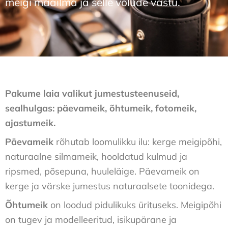
meigi maailma ja selle võlude vastu.
Pakume laia valikut jumestusteenuseid,
sealhulgas: päevameik, õhtumeik, fotomeik,
ajastumeik.
Päevameik
rõhutab loomulikku ilu: kerge meigipõhi,
naturaalne silmameik, hooldatud kulmud ja
ripsmed, põsepuna, huuleläige. Päevameik on
kerge ja värske jumestus naturaalsete toonidega.
Õhtumeik
on loodud pidulikuks ürituseks. Meigipõhi
on tugev ja modelleeritud, isikupärane ja