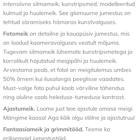
intensiivne silmameik, kunstripsmed, modelleeritud
kulmud ja huulemeik. See glamuurne jumestus on
tehtud säramiseks hämaras kunstvalguses.
Fotomeik
on detailne ja kauapüsiv jumestus, mis
on loodud kaameravalguses veatult mõjuma.
Tugevam silmameik lühemate kunstripsmetega ja
korralikult hajutatud meigipõhi ja huulemeik.
Arvestama peab, et fotol on meigitulemus umbes
50% õrnem kui ilusalongis peeglisse vaadates.
Must-valge foto puhul kaob värviline tähendus
ning oluline saab heleduse-tumeduse kontrast.
Ajastumeik.
Loome just teie ajastule omase meigi.
Mängime kaasa! Aga kõik olgu stiilne ja ajastutruu!
Fantaasiameik ja grimmitööd.
Teeme ka
erilisemaid jumestustöid.