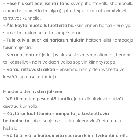
–
Pese hiukset edellisenä iltana
syväpuhdistavalla shampoolla
(ilman hoitoainetta tai öljyjä), jotta teipit tai muut kiinnitykset
tarttuvat kunnolla.
–
Älä käytä muotoilutuotteita
hiuksiin ennen hoitoa – ei öljyjä,
suihkeita, hoitoaineita tai lämpösuojaa.
–
Tule kuivin, suoriksi harjatun hiuksin
hoitoon, ellei kampaaja
toisin ohjeista.
–
Kerro asiantuntijalle
, jos hiuksesi ovat vaurioituneet, hennot
tai käsitellyt – näin voidaan valita sopivin kiinnitystapa.
–
Varaa riittävästi aikaa
– ensimmäinen pidennyskerta voi
kestää jopa useita tunteja.
Hiustenpidennysten jälkeen
–
Vältä hiusten pesua 48 tuntiin
, jotta kiinnitykset ehtivät
asettua kunnolla.
–
Käytä sulfaatittomia shampoita ja kosteuttavia
hoitoaineita
, jotka suojaavat sekä pidennyksiä että omia
hiuksia.
–
Vältä öljyjä ja hoitoaineita suoraan kiinnityskohtiin
, jotta