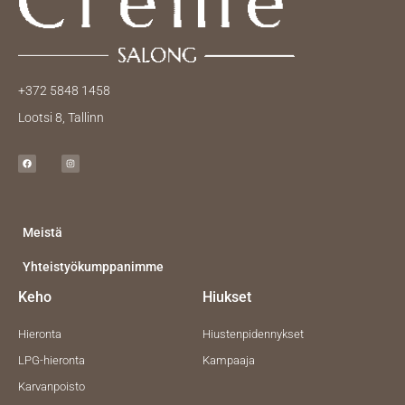
+372 5848 1458
Lootsi 8, Tallinn
F
I
a
n
c
s
e
t
b
a
o
g
o
r
k
a
m
Meistä
Yhteistyökumppanimme
Keho
Hiukset
Hieronta
Hiustenpidennykset
LPG-hieronta
Kampaaja
Karvanpoisto