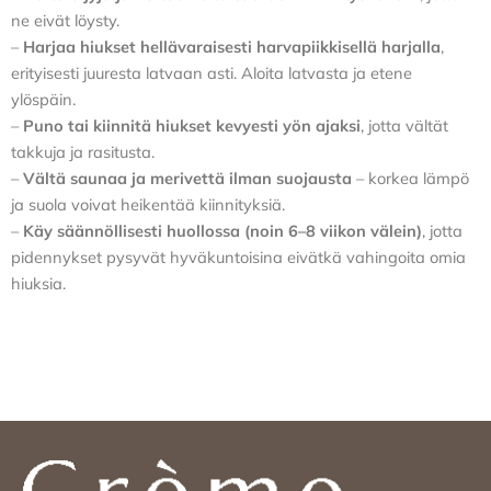
ne eivät löysty.
–
Harjaa hiukset hellävaraisesti harvapiikkisellä harjalla
,
erityisesti juuresta latvaan asti. Aloita latvasta ja etene
ylöspäin.
–
Puno tai kiinnitä hiukset kevyesti yön ajaksi
, jotta vältät
takkuja ja rasitusta.
–
Vältä saunaa ja merivettä ilman suojausta
– korkea lämpö
ja suola voivat heikentää kiinnityksiä.
–
Käy säännöllisesti huollossa (noin 6–8 viikon välein)
, jotta
pidennykset pysyvät hyväkuntoisina eivätkä vahingoita omia
hiuksia.