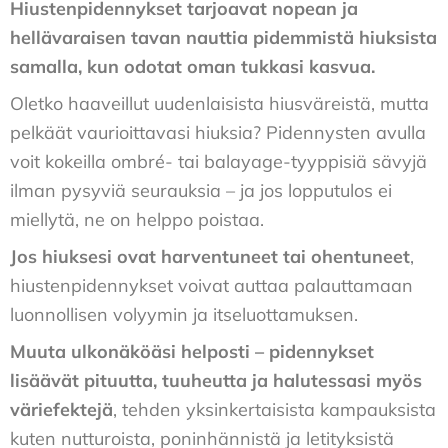
Hiustenpidennykset tarjoavat nopean ja
hellävaraisen tavan nauttia pidemmistä hiuksista
samalla, kun odotat oman tukkasi kasvua.
Oletko haaveillut uudenlaisista hiusväreistä, mutta
pelkäät vaurioittavasi hiuksia? Pidennysten avulla
voit kokeilla ombré- tai balayage-tyyppisiä sävyjä
ilman pysyviä seurauksia – ja jos lopputulos ei
miellytä, ne on helppo poistaa.
Jos hiuksesi ovat harventuneet tai ohentuneet
,
hiustenpidennykset voivat auttaa palauttamaan
luonnollisen volyymin ja itseluottamuksen.
Muuta ulkonäköäsi helposti – pidennykset
lisäävät pituutta, tuuheutta ja halutessasi myös
väriefektejä
, tehden yksinkertaisista kampauksista
kuten nutturoista, poninhännistä ja letityksistä