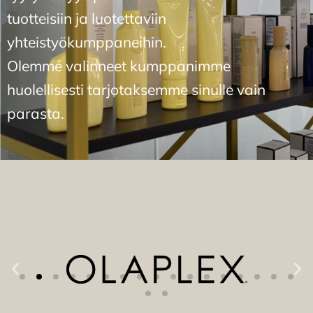
tuotteisiin ja luotettaviin
yhteistyökumppaneihin.
Olemme valinneet kumppanimme
huolellisesti tarjotaksemme sinulle vain
parasta.