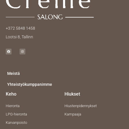
+372 5848 1458
Lootsi 8, Tallinn
F
I
a
n
c
s
e
t
b
a
o
g
o
r
k
a
m
Meistä
Yhteistyökumppanimme
Keho
Hiukset
Hieronta
Hiustenpidennykset
LPG-hieronta
Kampaaja
Karvanpoisto