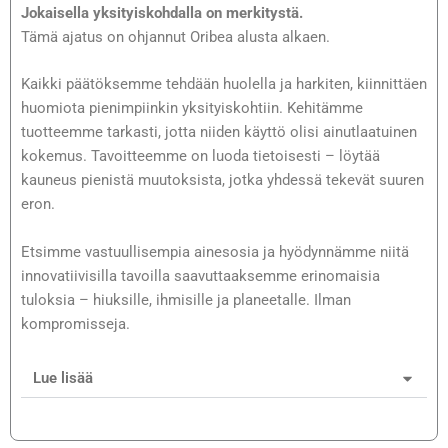
Jokaisella yksityiskohdalla on merkitystä.
Tämä ajatus on ohjannut Oribea alusta alkaen.
Kaikki päätöksemme tehdään huolella ja harkiten, kiinnittäen
huomiota pienimpiinkin yksityiskohtiin. Kehitämme
tuotteemme tarkasti, jotta niiden käyttö olisi ainutlaatuinen
kokemus. Tavoitteemme on luoda tietoisesti – löytää
kauneus pienistä muutoksista, jotka yhdessä tekevät suuren
eron.
Etsimme vastuullisempia ainesosia ja hyödynnämme niitä
innovatiivisilla tavoilla saavuttaaksemme erinomaisia
tuloksia – hiuksille, ihmisille ja planeetalle. Ilman
kompromisseja.
Lue lisää