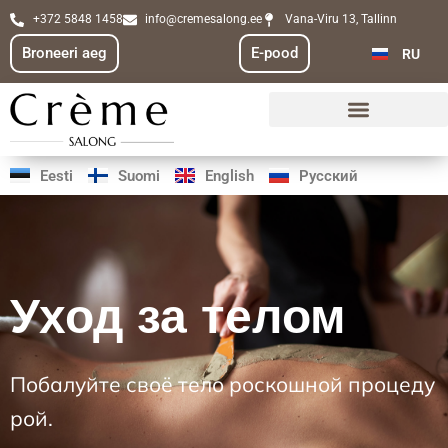
Перейти
+372 5848 1458
info@cremesalong.ee
Vana-Viru 13, Tallinn
FI
к
Broneeri aeg
E-pood
RU
EN
содержимому
Eesti
Suomi
English
Русский
Уход за телом
Побалуйте
своё
тело
роскошной
процеду
рой
.