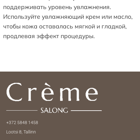
поддерживать уровень увлажнения.
Используйте увлажняющий крем или масло,
чтобы кожа оставалась мягкой и гладкой,
продлевая эффект процедуры.
+372 5848 1458
Lootsi 8, Tallinn
F
I