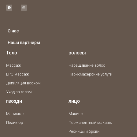
a
n
c
s
e
t
b
a
o
g
o
r
k
a
m
О нас
Наши партнеры
Тело
волосы
Массаж
Наращивание волос
LPG массаж
Парикмахерские услуги
Депиляция воском
Уход за телом
гвозди
лицо
Маникюр
Макияж
Педикюр
Перманентный макияж
Ресницы и брови